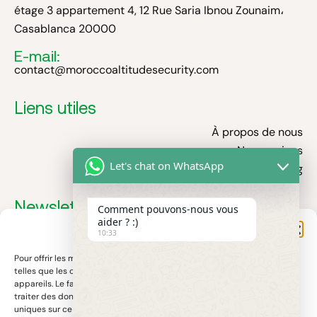
étage 3 appartement 4, 12 Rue Saria Ibnou Zounaim،
Casablanca 20000
E-mail:
contact@moroccoaltitudesecurity.com
Liens utiles
À propos de nous
Nos services
Let's chat on WhatsApp
Blog
Newsletter
Comment pouvons-nous vous
aider ? :)
Gérer le consentement
Recevez nos dernières actualités, conseils sécurité et
10:33
innovations sur les filets antichute et protections
Pour offrir les meilleures expériences, nous utilisons des technologies
industrielles.
telles que les cookies pour stocker et/ou accéder aux informations des
appareils. Le fait de consentir à ces technologies nous permettra de
traiter des données telles que le comportement de navigation ou les ID
uniques sur ce site. Le fait de ne pas consentir ou de retirer son