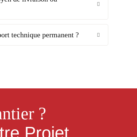
port technique permanent ?
ntier ?
re Projet