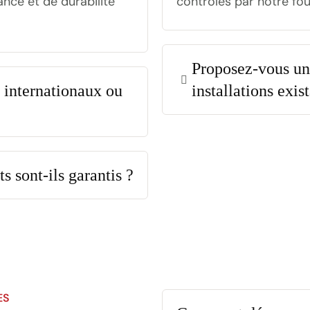
ance et de durabilité
contrôlés par notre fou
Proposez-vous un
s internationaux ou
installations exis
s sont-ils garantis ?
ES