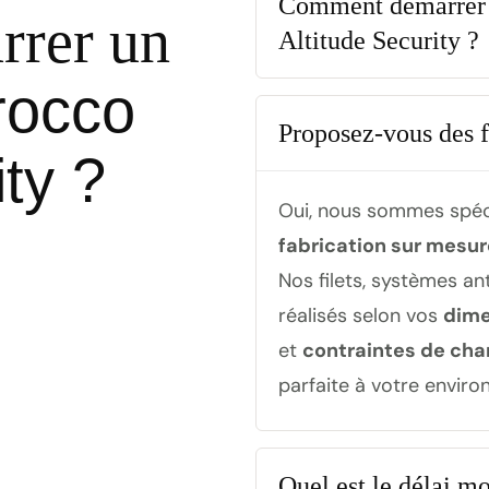
Comment démarrer 
rer un
Altitude Security ?
rocco
Proposez-vous des f
ity ?
Oui, nous sommes spéc
fabrication sur mesur
Nos filets, systèmes an
réalisés selon vos
dime
et
contraintes de cha
parfaite à votre enviro
Quel est le délai m