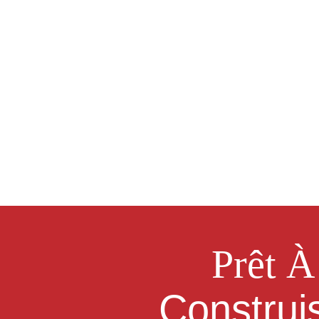
Prêt À
Construi