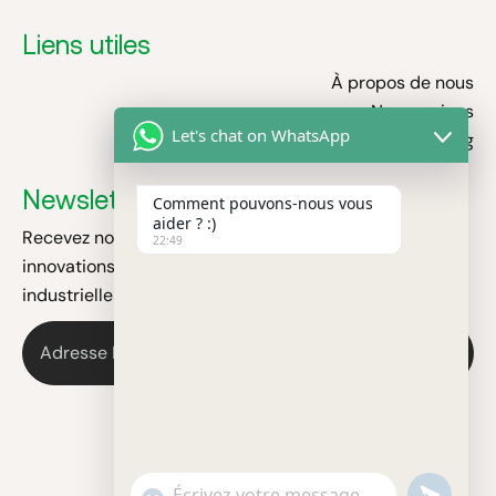
Liens utiles
À propos de nous
Nos services
Let's chat on WhatsApp
Blog
Newsletter
Comment pouvons-nous vous
aider ? :)
Recevez nos dernières actualités, conseils sécurité et
22:49
innovations sur les filets antichute et protections
industrielles.
u