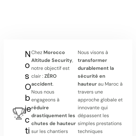
N
Chez
Morocco
Nous visons à
Altitude Security
,
transformer
o
notre objectif est
durablement la
s
clair :
ZÉRO
sécurité en
accident
.
hauteur
au Maroc à
O
Nous nous
travers une
b
engageons à
approche globale et
je
réduire
innovante qui
drastiquement les
dépassent les
c
chutes de hauteur
simples prestations
ti
sur les chantiers
techniques