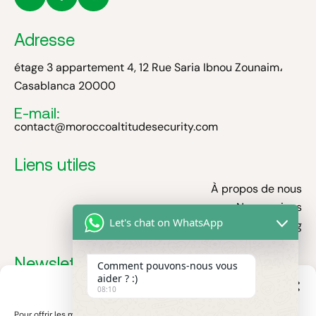
Adresse
étage 3 appartement 4, 12 Rue Saria Ibnou Zounaim،
Casablanca 20000
E-mail:
contact@moroccoaltitudesecurity.com
Liens utiles
À propos de nous
Nos services
Let's chat on WhatsApp
Blog
Newsletter
Comment pouvons-nous vous
aider ? :)
Gérer le consentement
Recevez nos dernières actualités, conseils sécurité et
08:10
innovations sur les filets antichute et protections
Pour offrir les meilleures expériences, nous utilisons des technologies