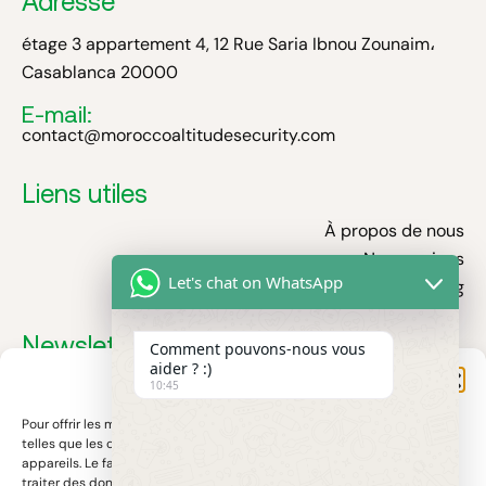
Adresse
étage 3 appartement 4, 12 Rue Saria Ibnou Zounaim،
Casablanca 20000
E-mail:
contact@moroccoaltitudesecurity.com
Liens utiles
À propos de nous
Nos services
Let's chat on WhatsApp
Blog
Newsletter
Comment pouvons-nous vous
aider ? :)
Gérer le consentement
Recevez nos dernières actualités, conseils sécurité et
10:45
innovations sur les filets antichute et protections
Pour offrir les meilleures expériences, nous utilisons des technologies
industrielles.
telles que les cookies pour stocker et/ou accéder aux informations des
appareils. Le fait de consentir à ces technologies nous permettra de
traiter des données telles que le comportement de navigation ou les ID